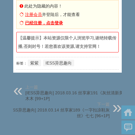
此处为隐藏的内容！
注册会员
并登陆后，才能查看
已经注册，点击登录
【温馨提示】本站资源仅限个人浏览学习,谢绝转载传
播,否则封号！若您喜欢该资源,请支持官网！
紫紫
IESS异思趣向
标签：
上一篇
[IESS异思趣向] 2018.03.16 丝享家191《灰丝清新美足》
木木 [99+1P]
下一篇
[IESS异思趣向] 2018.03.14 丝享家189《一字扣凉鞋灰
丝》七七 [96+1P]