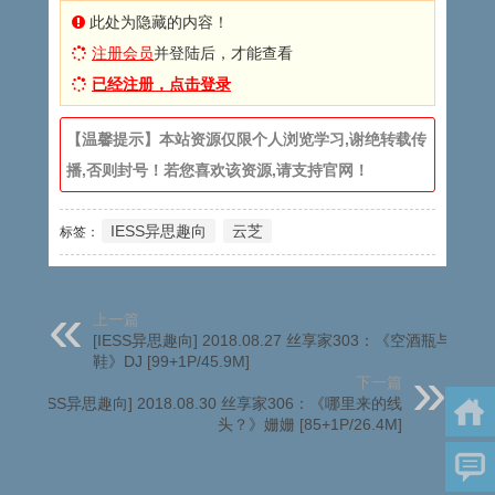
此处为隐藏的内容！
注册会员
并登陆后，才能查看
已经注册，点击登录
【温馨提示】本站资源仅限个人浏览学习,谢绝转载传
播,否则封号！若您喜欢该资源,请支持官网！
IESS异思趣向
云芝
标签：
上一篇
[IESS异思趣向] 2018.08.27 丝享家303：《空酒瓶与高跟
鞋》DJ [99+1P/45.9M]
下一篇
[IESS异思趣向] 2018.08.30 丝享家306：《哪里来的线
头？》姗姗 [85+1P/26.4M]