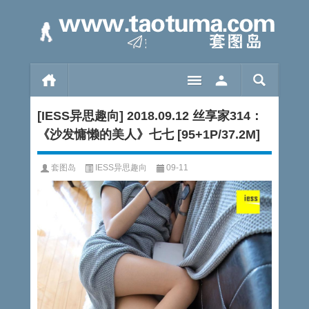
[IESS异思趣向] 2018.09.12 丝享家314：
《沙发慵懒的美人》七七 [95+1P/37.2M]
套图岛
IESS异思趣向
09-11