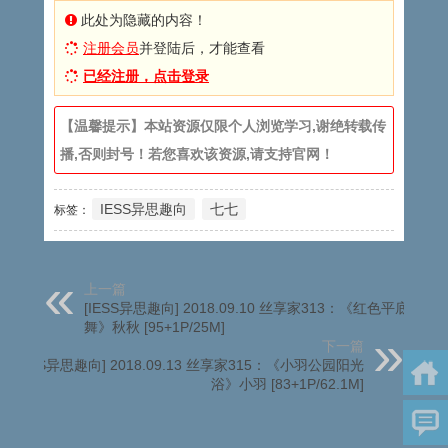
此处为隐藏的内容！
注册会员
并登陆后，才能查看
已经注册，点击登录
【温馨提示】本站资源仅限个人浏览学习,谢绝转载传
播,否则封号！若您喜欢该资源,请支持官网！
IESS异思趣向
七七
标签：
上一篇
[IESS异思趣向] 2018.09.10 丝享家313：《红色平底鞋之
舞》秋秋 [95+1P/25M]
下一篇
[IESS异思趣向] 2018.09.13 丝享家315：《小羽公园阳光
浴》小羽 [83+1P/62.1M]