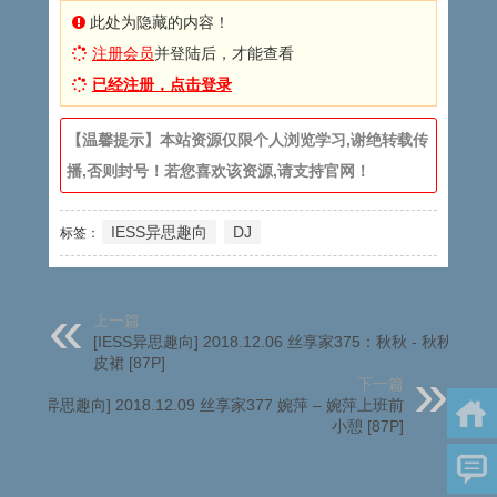
此处为隐藏的内容！
注册会员
并登陆后，才能查看
已经注册，点击登录
【温馨提示】本站资源仅限个人浏览学习,谢绝转载传
播,否则封号！若您喜欢该资源,请支持官网！
IESS异思趣向
DJ
标签：
上一篇
[IESS异思趣向] 2018.12.06 丝享家375：秋秋 - 秋秋的小
皮裙 [87P]
下一篇
[IESS异思趣向] 2018.12.09 丝享家377 婉萍 – 婉萍上班前
小憩 [87P]