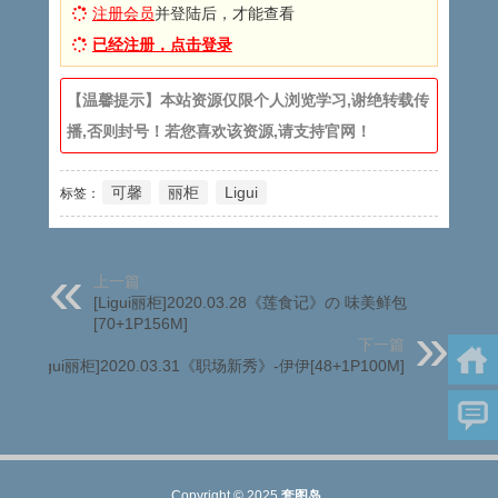
注册会员
并登陆后，才能查看
已经注册，点击登录
【温馨提示】本站资源仅限个人浏览学习,谢绝转载传
播,否则封号！若您喜欢该资源,请支持官网！
可馨
丽柜
Ligui
标签：
上一篇
[Ligui丽柜]2020.03.28《莲食记》の 味美鲜包
[70+1P156M]
下一篇
[Ligui丽柜]2020.03.31《职场新秀》-伊伊[48+1P100M]
Copyright © 2025
套图岛