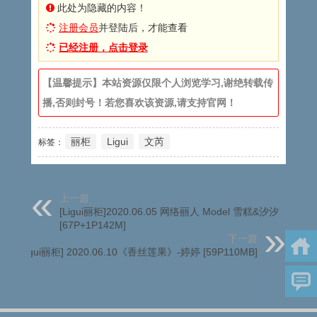
此处为隐藏的内容！
注册会员
并登陆后，才能查看
已经注册，点击登录
【温馨提示】本站资源仅限个人浏览学习,谢绝转载传
播,否则封号！若您喜欢该资源,请支持官网！
丽柜
Ligui
文芮
标签：
上一篇
[Ligui丽柜]2020.06.05 网络丽人 Model 雪糕&汐汐
[67P+1P142M]
下一篇
[Ligui丽柜] 2020.06.10《香丝莲果》-婷婷 [59P110MB]